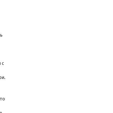
ть
 с
ри.
‑то
о