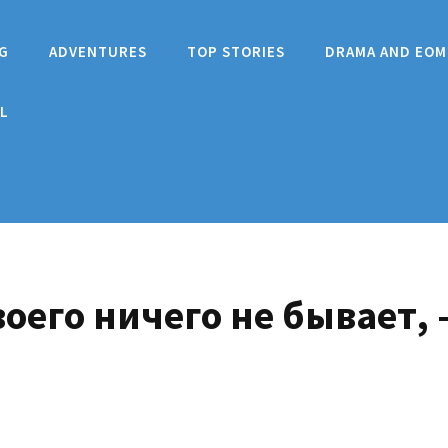
G
ADVENTURES
TOP STORIES
DRAMA AND EOM
L
оего ничего не бывает, 