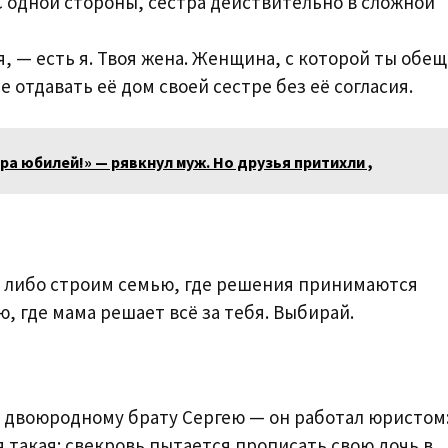
 С одной стороны, сестра действительно в сложной
я, — есть я. Твоя жена. Женщина, с которой ты обещ
е отдавать её дом своей сестре без её согласия.
ра юбилей!» — рявкнул муж. Но друзья притихли ,
ы либо строим семью, где решения принимаются
, где мама решает всё за тебя. Выбирай.
 двоюродному брату Сергею — он работал юристом
 такая: свекровь пытается прописать свою дочь в