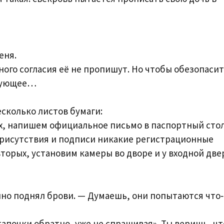
еня.
нного согласия её не пропишут. Но чтобы обезопаси
едующее…
сколько листов бумаги:
ых, напишем официальное письмо в паспортный стол
присутствия и подписи никакие регистрационные
торых, установим камеры во дворе и у входной две
нно поднял брови. — Думаешь, они попытаются что
тапочки обратно, уже не спрашивая». Ты веришь, чт