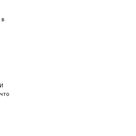
 в
 И
 что