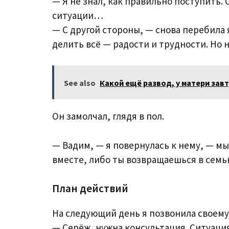
— Я не знал, как правильно поступить.
ситуации…
— С другой стороны, — снова перебила 
делить всё — радости и трудности. Но н
See also
Какой ещё развод, у матери завт
Он замолчал, глядя в пол.
— Вадим, — я повернулась к нему, — м
вместе, либо ты возвращаешься в семью
План действий
На следующий день я позвонила своему
— Серёж, нужна консультация. Ситуация