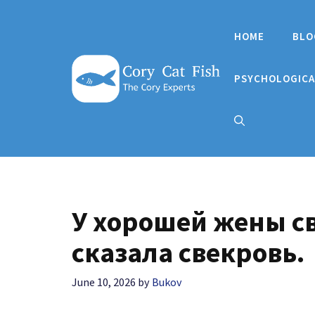
Skip
to
HOME
BLO
content
PSYCHOLOGICA
У хорошей жены св
сказала свекровь.
June 10, 2026
by
Bukov