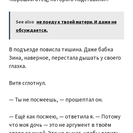
See also
не поеду к твоей матери. И даже не
обсуждается,
В подъезде повисла тишина. Даже бабка
Зина, наверное, перестала дышать у своего
глазка.
Витя сглотнул.
— Ты не посмеешь, — прошептал он.
— Ещё как посмею, — ответила я. — Потому
что моя дочь — это не аргумент в твоём
споре со мной. Это не рычаг, чтобы давить