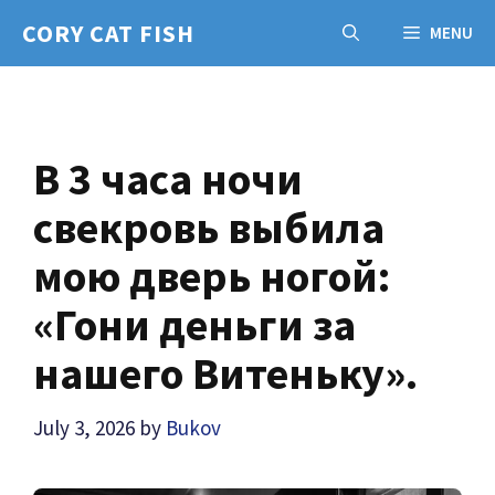
Skip
CORY CAT FISH
MENU
to
content
В 3 часа ночи
свекровь выбила
мою дверь ногой:
«Гони деньги за
нашего Витеньку».
July 3, 2026
by
Bukov