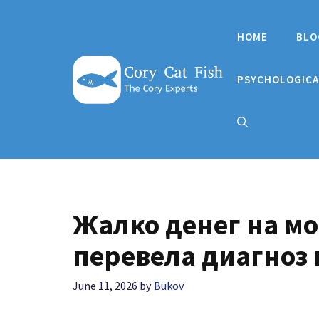
Skip
to
HOME
BLO
content
PSYCHOLOGICA
Жалко денег на мо
перевела диагноз
June 11, 2026
by
Bukov