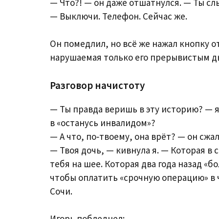
— Что?! — он даже отшатнулся. — Ты сл
— Выключи. Телефон. Сейчас же.
Он помедлил, но всё же нажал кнопку о
нарушаемая только его прерывистым д
Разговор начистоту
— Ты правда веришь в эту историю? — я
в «останусь инвалидом»?
— А что, по‑твоему, она врёт? — он сжа
— Твоя дочь, — кивнула я. — Которая в 
тебя на шее. Которая два года назад «б
чтобы оплатить «срочную операцию» в ч
Сочи.
Игорь побледнел: