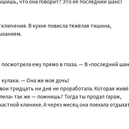
ышишь, что она говорит? Это её последний шанс!
тключения. В кухне повисла тяжёлая тишина,
ыханием.
 посмотрела ему прямо в глаза. — В «последний шан
л кулаки. — Она же моя дочь!
свои тридцать ни дня не проработала. Которая живё
олела» так же — помнишь? Тогда ты продал гараж,
астной клинике. А через месяц она поехала отдыхат