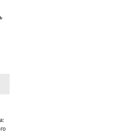
ь
а:
го