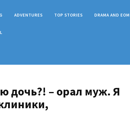
G
ADVENTURES
TOP STORIES
DRAMA AND EOM
L
ю дочь?! – орал муж. Я
 клиники,