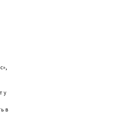
с»,
т у
ь в