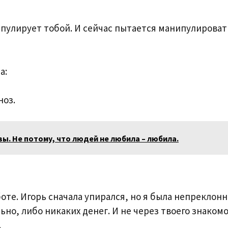
нипулирует тобой. И сейчас пытается манипулироват
а:
ноз.
вы. Не потому, что людей не любила – любила.
оте. Игорь сначала упирался, но я была непреклонн
о, либо никаких денег. И не через твоего знакомо
.