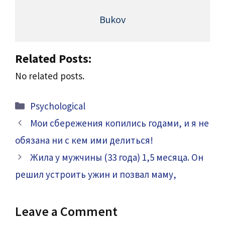
Bukov
Related Posts:
No related posts.
Categories
Psychological
Мои сбережения копились годами, и я не
обязана ни с кем ими делиться!
Жила у мужчины (33 года) 1,5 месяца. Он
решил устроить ужин и позвал маму,
Leave a Comment