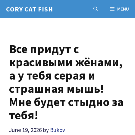
Skip
CORY CAT FISH
MENU
to
content
Все придут с
красивыми жёнами,
а у тебя серая и
страшная мышь!
Мне будет стыдно за
тебя!
June 19, 2026
by
Bukov