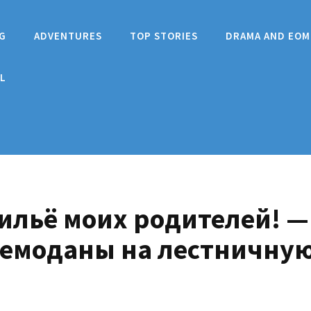
G
ADVENTURES
TOP STORIES
DRAMA AND EOM
L
ильё моих родителей! —
чемоданы на лестничну