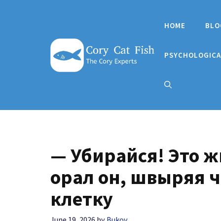
Skip
to
HOME
BLO
content
PSYCHOLOGICA
— Убирайся! Это ж
орал он, швыряя 
клетку
June 19, 2026
by
Bukov