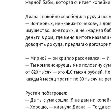
жадной бабы, которая считает копейки
Диана спокойно освободила руку и посм
— Во‑первых, не «каких‑то чеков», а 
имущество. Во‑вторых, я не «жадная баб
деньги в дом, где меня в итоге назвали 
доводить до суда, предлагаю договорит
— Мирно? — он хрипло рассмеялся. — И
— Ты компенсируешь мне половину сумм
от 820 тысяч — это 410 тысяч рублей. Н
каждый месяц тратит по 30 тысяч на ре
Рустам побагровел:
— Да ты с ума сошла! Я не дам ни копей
— Хорошо, — кивнула Диана. — Тогда вс