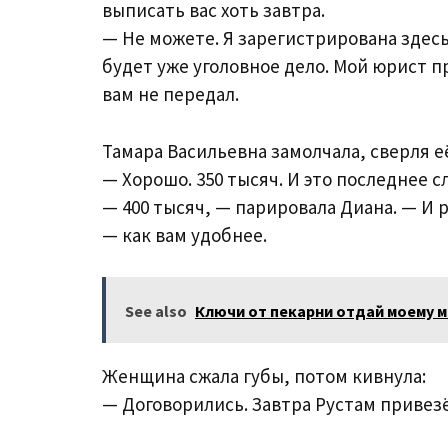
выписать вас хоть завтра.
— Не можете. Я зарегистрирована здесь
будет уже уголовное дело. Мой юрист п
вам не передал.
Тамара Васильевна замолчала, сверля её
— Хорошо. 350 тысяч. И это последнее с
— 400 тысяч, — парировала Диана. — И
— как вам удобнее.
See also
Ключи от пекарни отдай моему м
Женщина сжала губы, потом кивнула:
— Договорились. Завтра Рустам привезё