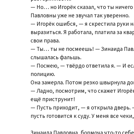
— Но… но Игорёк сказал, что ты ничего
Павловны уже не звучал так уверенно.
— Игорёк ошибся, — я скрестила руки на
выразиться. Я работала, платила за ква
свои права.
— Ты… ты не посмеешь! — Зинаида Павл
слышалась фальшь.
— Посмею, — твёрдо ответила я. — И ес
полицию.
Она замерла. Потом резко швырнула до
— Ладно, посмотрим, что скажет Игорёк
ещё приструнит!
— Пусть приходит, — я открыла дверь. 
пусть готовится к суду. У меня все чеки
Зинаида Павловна, бормоча что‑то себе