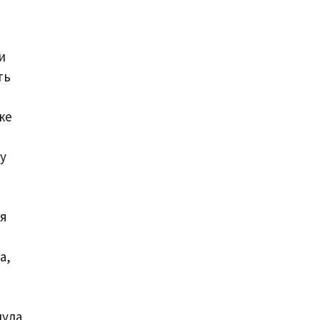
и
ть
же
у
бя
а,
нула