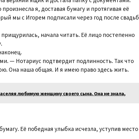
ла верхний ящик и достала папку с документами.
 произнесла я, доставая бумагу и протягивая её
орый мы с Игорем подписали через год после свадьб
 прищурилась, начала читать. Её лицо постепенно
.
наконец.
ми. — Нотариус подтвердит подлинность. Так что
ю. Она наша общая. И я имею право здесь жить.
аселяя любимую женщину своего сына. Она не знала,
бумагу. Её победная улыбка исчезла, уступив место