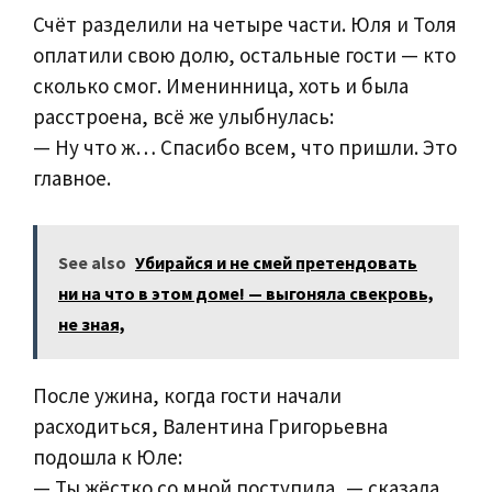
Счёт разделили на четыре части. Юля и Толя
оплатили свою долю, остальные гости — кто
сколько смог. Именинница, хоть и была
расстроена, всё же улыбнулась:
— Ну что ж… Спасибо всем, что пришли. Это
главное.
See also
Убирайся и не смей претендовать
ни на что в этом доме! — выгоняла свекровь,
не зная,
После ужина, когда гости начали
расходиться, Валентина Григорьевна
подошла к Юле:
— Ты жёстко со мной поступила, — сказала