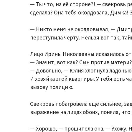
— Ты что, на её стороне?! — свекровь р
сделала? Она тебя околдовала, Димка! 
— Никто меня не околдовывал, — Дмитр
переступила черту. Нельзя вот так, т
Лицо Ирины Николаевны исказилось от 
— Значит, вот как? Сын против матери?
— Довольно, — Юлия хлопнула ладонью п
И хозяйка этой квартиры. У тебя есть ч
вызову полицию.
Свекровь побагровела ещё сильнее, за
выражение на лицах обоих, поняла, что 
— Хорошо, — прошипела она. — Ухожу. 