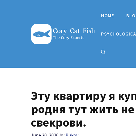
Skip
to
HOME
BLO
content
PSYCHOLOGICA
Эту квартиру я куп
родня тут жить не 
свекрови.
June 20, 2026
by
Bukov