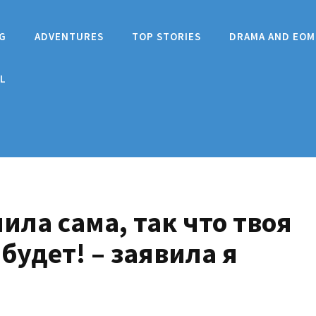
G
ADVENTURES
TOP STORIES
DRAMA AND EOM
L
ила сама, так что твоя
будет! – заявила я