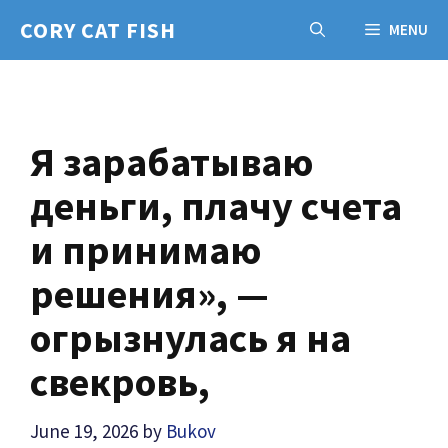
Skip
CORY CAT FISH
MENU
to
content
Я зарабатываю
деньги, плачу счета
и принимаю
решения», —
огрызнулась я на
свекровь,
June 19, 2026
by
Bukov