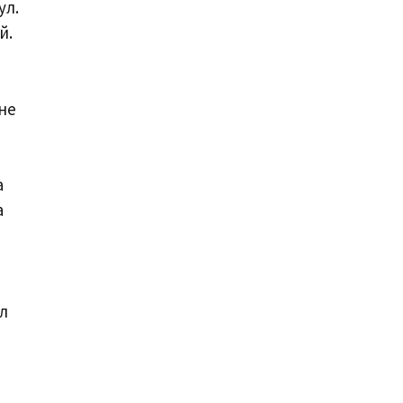
ул.
й.
не
а
а
л
ы