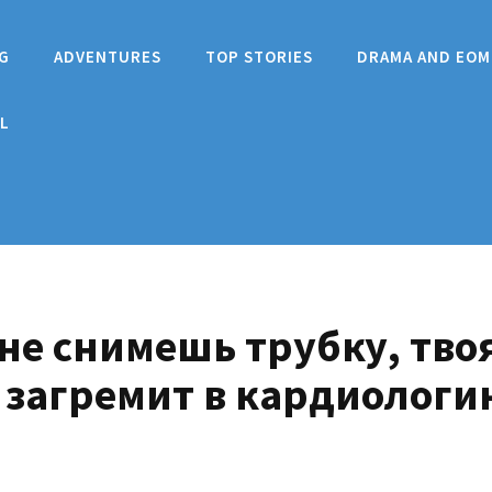
G
ADVENTURES
TOP STORIES
DRAMA AND EOM
L
 не снимешь трубку, тво
 загремит в кардиологи