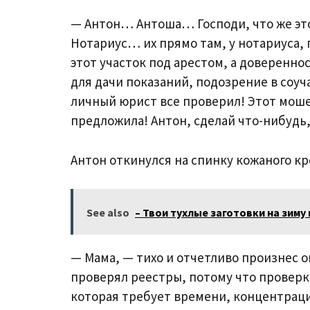
— Антон… Антоша… Господи, что же это
Нотариус… их прямо там, у нотариуса,
этот участок под арестом, а доверенно
для дачи показаний, подозрение в соуча
личный юрист все проверил! Этот мошен
предложила! Антон, сделай что-нибудь,
Антон откинулся на спинку кожаного кре
See also
– Твои тухлые заготовки на зиму
— Мама, — тихо и отчетливо произнес он
проверял реестры, потому что проверка
которая требует времени, концентраци