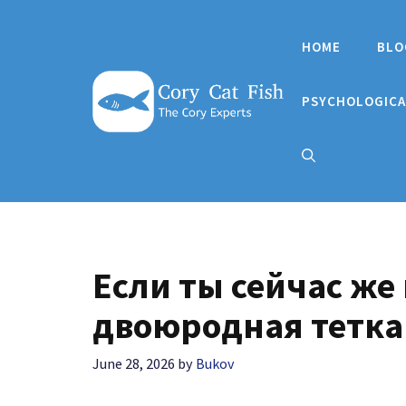
Skip
to
HOME
BLO
content
PSYCHOLOGICA
Если ты сейчас же
двоюродная тетка
June 28, 2026
by
Bukov