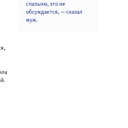
спальню, это не
обсуждается, — сказал
муж.
ся,
ила
й.