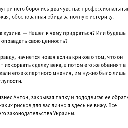
нутри него боролись два чувства: профессиональны
окая, обоснованная обида за ночную истерику.
а кузина. — Нашел к чему придраться? Или будешь
ы оправдать свою ценность?
равду, начнется новая волна криков о том, что он
т их сорвать сделку века, а потом его же обвинят в
кали его экспертного мнения, им нужно было лишь
глупости.
знес Антон, закрывая папку и пододвигая ее обрат
ких рисков для вас лично я здесь не вижу. Все
его законодательства Украины.