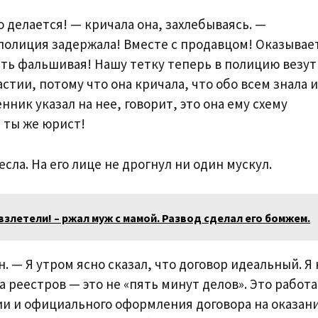
 делается! — кричала она, захлебываясь. —
 полиция задержала! Вместе с продавцом! Оказывае
сть фальшивая! Нашу тетку теперь в полицию везут
стии, потому что она кричала, что обо всем знала и
ник указал на нее, говорит, это она ему схему
 ты же юрист!
сла. На его лице не дрогнул ни один мускул.
 взлетели! – ржал муж с мамой. Развод сделал его бомжем.
. — Я утром ясно сказал, что договор идеальный. Я 
 реестров — это не «пять минут делов». Это работа
и и официального оформления договора на оказан