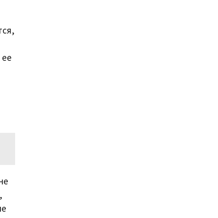
тся,
 ее
не
,
ие