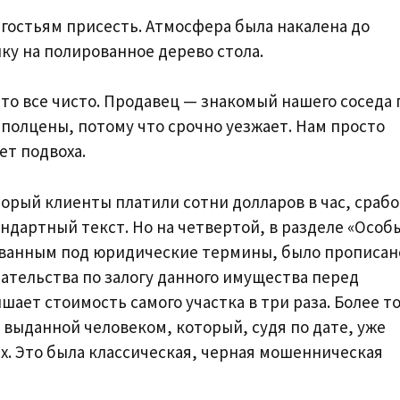
я гостьям присесть. Атмосфера была накалена до
пку на полированное дерево стола.
что все чисто. Продавец — знакомый нашего соседа 
а полцены, потому что срочно уезжает. Нам просто
ет подвоха.
торый клиенты платили сотни долларов в час, сраб
ндартный текст. Но на четвертой, в разделе «Особ
ванным под юридические термины, было прописан
ательства по залогу данного имущества перед
ает стоимость самого участка в три раза. Более то
 выданной человеком, который, судя по дате, уже
х. Это была классическая, черная мошенническая