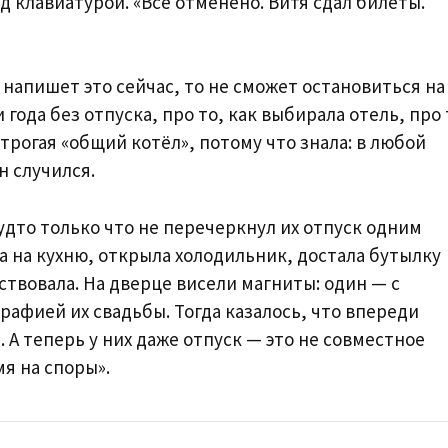
 клавиатурой. «Всё отменено. Витя сдал билеты.
 напишет это сейчас, то не сможет остановиться на
ода без отпуска, про то, как выбирала отель, про 
трогая «общий котёл», потому что знала: в любой
н случился.
удто только что не перечеркнул их отпуск одним
а на кухню, открыла холодильник, достала бутылку
вствовала. На дверце висели магниты: один — с
графией их свадьбы. Тогда казалось, что впереди
 А теперь у них даже отпуск — это не совместное
мя на споры».