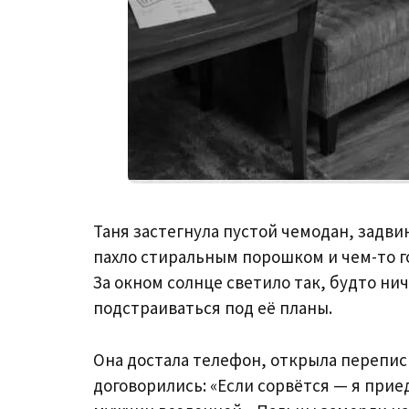
Таня застегнула пустой чемодан, задвин
пахло стиральным порошком и чем-то го
За окном солнце светило так, будто нич
подстраиваться под её планы.
Она достала телефон, открыла переписк
договорились: «Если сорвётся — я приед