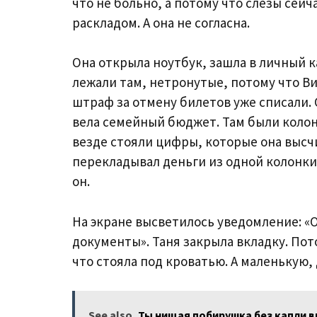
что не больно, а потому что слёзы сейч
раскладом. А она не согласна.
Она открыла ноутбук, зашла в личный к
лежали там, нетронутые, потому что Вит
штраф за отмену билетов уже списали.
вела семейный бюджет. Там были колонк
везде стояли цифры, которые она высчи
перекладывал деньги из одной колонки 
он.
На экране высветилось уведомление: «О
документы». Таня закрыла вкладку. Пото
что стояла под кроватью. А маленькую,
See also
Ты нищая побирушка без капли вк