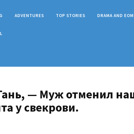
G
ADVENTURES
TOP STORIES
DRAMA AND EOM
L
Тань, — Муж отменил на
та у свекрови.