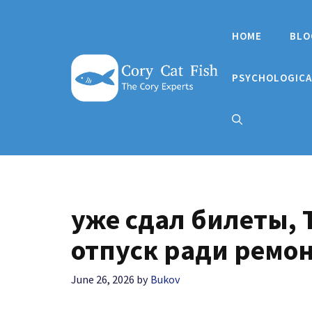
Skip
to
HOME
BLO
content
PSYCHOLOGICA
уже сдал билеты, 
отпуск ради ремон
June 26, 2026
by
Bukov