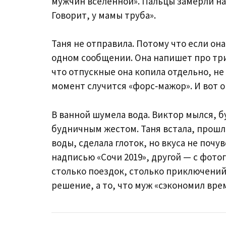
мужчин вселенной». Пальцы замерли над
Говорит, у мамы труба».
Таня не отправила. Потому что если она
одном сообщении. Она напишет про три г
что отпускные она копила отдельно, не 
момент случится «форс‑мажор». И вот о
В ванной шумела вода. Виктор мылся, б
будничным жестом. Таня встала, прошл
воды, сделала глоток, но вкуса не почу
надписью «Сочи 2019», другой — с фото
столько поездок, столько приключений.
решение, а то, что муж «сэкономил вре