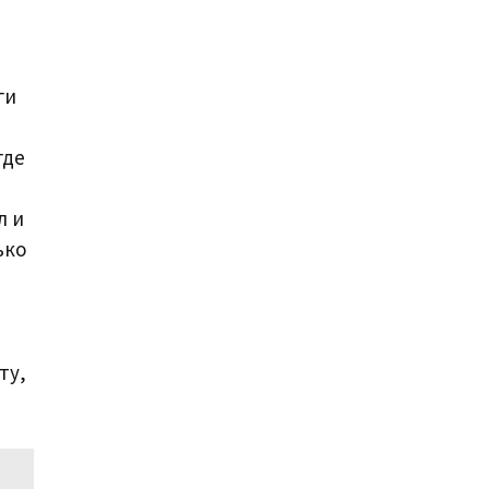
ги
где
л и
ько
ту,