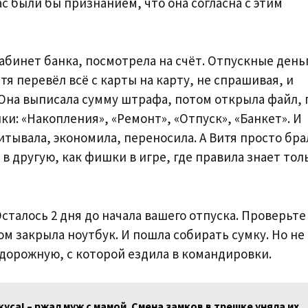
ас были бы признанием, что она согласна с этим
абинет банка, посмотрела на счёт. Отпускные день
я перевёл всё с карты на карту, не спрашивая, и
 Она выписала сумму штрафа, потом открыла файл, 
и: «Накопления», «Ремонт», «Отпуск», «Банкет». И
тывала, экономила, переносила. А Витя просто бра
в другую, как фишки в игре, где правила знает тол
сталось 2 дня до начала вашего отпуска. Проверьте
м закрыла ноутбук. И пошла собирать сумку. Но не 
 дорожную, с которой ездила в командировки.
уса! – ржал муж с мамой. Смена замков в трешке уняла их