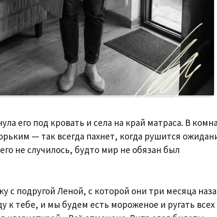
ула его под кровать и села на край матраса. В комн
рьким — так всегда пахнет, когда рушится ожидан
его не случилось, будто мир не обязан был
у с подругой Леной, с которой они три месяца наз
у к тебе, и мы будем есть мороженое и ругать всех