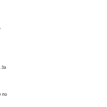
,
 За
е по