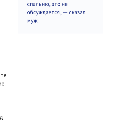
спальню, это не
обсуждается, — сказал
муж.
ате
ие.
ад