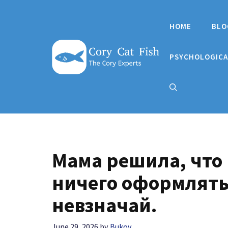
Skip
to
HOME
BLO
content
PSYCHOLOGICA
Мама решила, что 
ничего оформлять
невзначай.
June 29, 2026
by
Bukov