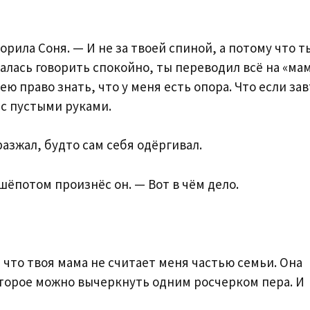
орила Соня. — И не за твоей спиной, а потому что т
талась говорить спокойно, ты переводил всё на «ма
ею право знать, что у меня есть опора. Что если за
е с пустыми руками.
разжал, будто сам себя одёргивал.
шёпотом произнёс он. — Вот в чём дело.
, что твоя мама не считает меня частью семьи. Она
торое можно вычеркнуть одним росчерком пера. И