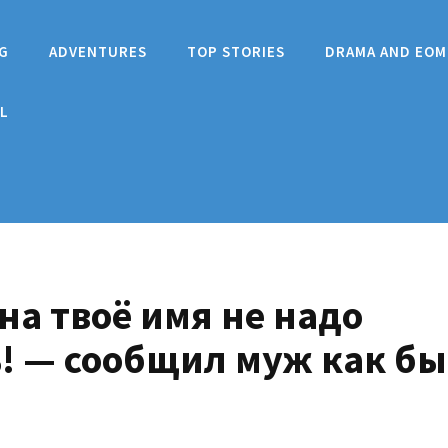
G
ADVENTURES
TOP STORIES
DRAMA AND EOM
L
на твоё имя не надо
! — сообщил муж как бы