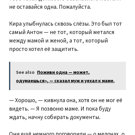
не оставайся одна. Пожалуйста.
Кира улыбнулась сквозь слёзы. Это был тот
самый Антон — не тот, который метался
между мамой и женой, а тот, который
просто хотел её защитить.
See also
Поживи одна — может,
одумаешься», — сказал муж и уехал к маме.
— Хорошо, — кивнула она, хотя он не мог её
видеть. — Я позвоню маме. И пока буду
ждать, начну собирать документы.
Они ещё немного поговорили — о мелочах, о