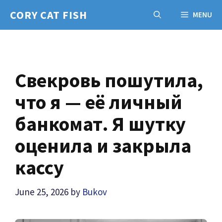
Skip
CORY CAT FISH
MENU
to
content
Свекровь пошутила,
что я — её личный
банкомат. Я шутку
оценила и закрыла
кассу
June 25, 2026
by
Bukov