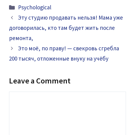
Categories
Psychological
Эту студию продавать нельзя! Мама уже
договорилась, кто там будет жить после
ремонта,
Это моё, по праву! — свекровь сгребла
200 тысяч, отложенные внуку на учёбу
Leave a Comment
Comment