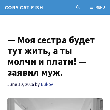
Skip
CORY CAT FISH
MENU
to
content
— Моя сестра будет
тут жить, а ты
молчи и плати! —
заявил муж.
June 10, 2026
by
Bukov