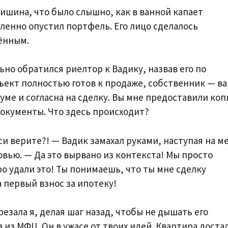
ишина, что было слышно, как в ванной капает
ленно опустил портфель. Его лицо сделалось
ённым.
о обратился риелтор к Вадику, назвав его по
бъект полностью готов к продаже, собственник — в
 уме и согласна на сделку. Вы мне предоставили ко
окументы. Что здесь происходит?
си верите?! — Вадик замахал руками, наступая на ме
овью. — Да это вырвано из контекста! Мы просто
ро удали это! Ты понимаешь, что ты мне сделку
 первый взнос за ипотеку!
резала я, делая шаг назад, чтобы не дышать его
а из МФЦ. Он в ужасе от твоих идей. Квартира доста