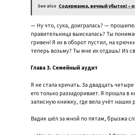
See also
Содержанка, вечный убыток! – о
— Ну что, сука, доигралась? — прошипе
правительница выискалась? Ты понимае
гривен! Я их в оборот пустил, на крючк
теперь возьму? Ты мне их отдашь! Из с
Глава 3. Семейный аудит
Я не стала кричать. За двадцать четыре 
его только раззадоривает. Я прошла в к
записную книжку, где вела учёт наших р
Вадик шёл за мной по пятам, брызжа с