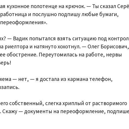
ая кухонное полотенце на крючок. — Ты сказал Серё
омработница и послушно подпишу любые бумаги,
«переоформления».
ях? — Вадик попытался взять ситуацию под контрол
 на риелтора и натянуто хохотнул. — Олег Борисович,
ее обострение. Переутомилась на работе, нервы
верь!
схема — нет, — я достала из кармана телефон,
озапись.
 его собственный, слегка хриплый от растворимого
го… Скажу — документы на переоформление, подпиш