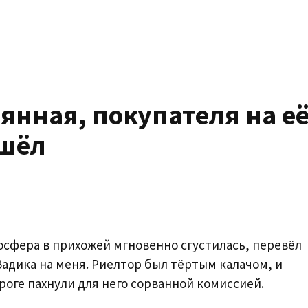
янная, покупателя на е
ашёл
осфера в прихожей мгновенно сгустилась, перевёл
адика на меня. Риелтор был тёртым калачом, и
оге пахнули для него сорванной комиссией.