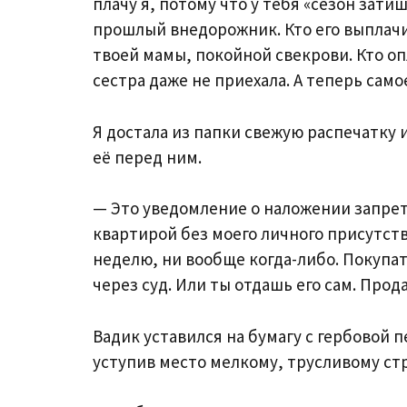
плачу я, потому что у тебя «сезон зати
прошлый внедорожник. Кто его выплачив
твоей мамы, покойной свекрови. Кто опл
сестра даже не приехала. А теперь само
Я достала из папки свежую распечатку
её перед ним.
— Это уведомление о наложении запре
квартирой без моего личного присутстви
неделю, ни вообще когда-либо. Покупат
через суд. Или ты отдашь его сам. Прод
Вадик уставился на бумагу с гербовой 
уступив место мелкому, трусливому стр