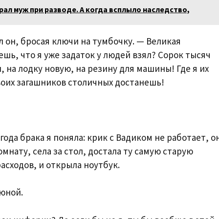
рал муж при разводе. А когда всплыло наследство,
л он, бросая ключи на тумбочку. — Великая
шь, что я уже задаток у людей взял? Сорок тысяч
и, на лодку новую, на резину для машины! Где я их
воих загашников столичных достанешь!
года брака я поняла: крик с Вадиком не работает, о
омнату, села за стол, достала ту самую старую
асходов, и открыла ноутбук.
люной.