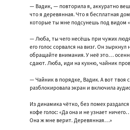
— Вадик, — повторила я, аккуратно веш
что я деревянная. Что я бесплатная д
которые ты мне подсунешь под видом 
— Люба, ты чего несёшь при чужих люд
его голос сорвался на визг. Он зыркнул
обращайте внимания. У неё это… осенн
сдают. Люба, иди на кухню, чайник про
— Чайник в порядке, Вадик. А вот твоя 
разблокировала экран и включила ауди
Из динамика чётко, без помех раздался
кофе голос: «Да она и не узнает ниче
Она ж мне верит. Деревянная…»