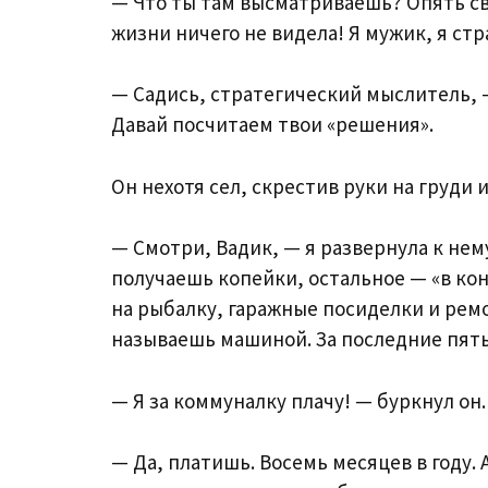
— Что ты там высматриваешь? Опять сво
жизни ничего не видела! Я мужик, я с
— Садись, стратегический мыслитель, —
Давай посчитаем твои «решения».
Он нехотя сел, скрестив руки на груди
— Смотри, Вадик, — я развернула к нем
получаешь копейки, остальное — «в ко
на рыбалку, гаражные посиделки и рем
называешь машиной. За последние пять
— Я за коммуналку плачу! — буркнул он.
— Да, платишь. Восемь месяцев в году.