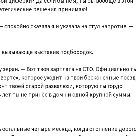
и циферки? Да если бы не я, ты бы вообще в этой
тратегические решения принимаю!
 спокойно сказала я и указала на стул напротив. —
 и вызывающе выставив подбородок.
у экран. — Вот твоя зарплата на СТО. Официально т
нверте», которое уходит на твои бесконечные поез
онт твоей старой развалюхи, которую ты гордо
 лет ты не принёс в дом ни одной крупной суммы.
 А остальные четыре месяца, когда отопление дорого