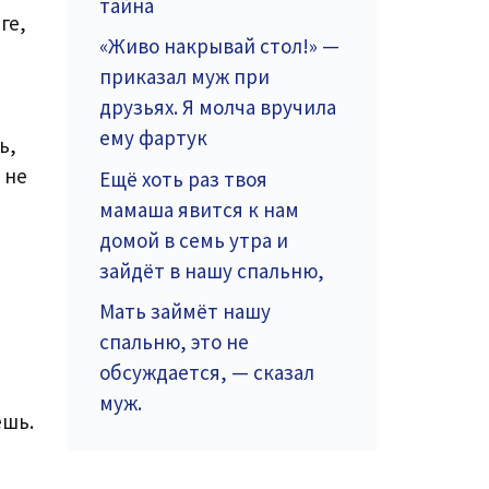
тайна
ге,
«Живо накрывай стол!» —
приказал муж при
друзьях. Я молча вручила
ему фартук
ь,
 не
Ещё хоть раз твоя
мамаша явится к нам
домой в семь утра и
зайдёт в нашу спальню,
Мать займёт нашу
спальню, это не
обсуждается, — сказал
муж.
ешь.