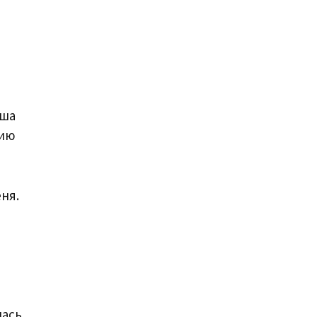
аша
пию
ня.
лась