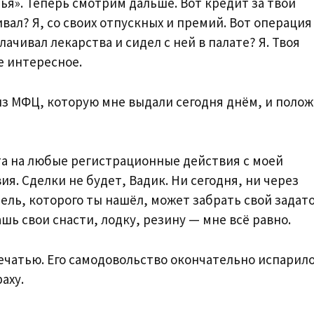
шья». Теперь смотрим дальше. Вот кредит за твой
ал? Я, со своих отпускных и премий. Вот операция
ачивал лекарства и сидел с ней в палате? Я. Твоя
е интересное.
 из МФЦ, которую мне выдали сегодня днём, и поло
та на любые регистрационные действия с моей
я. Сделки не будет, Вадик. Ни сегодня, ни через
ель, которого ты нашёл, может забрать свой задат
ашь свои снасти, лодку, резину — мне всё равно.
печатью. Его самодовольство окончательно испарило
аху.