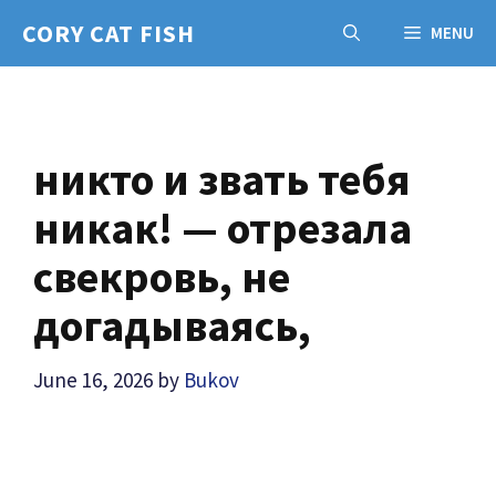
Skip
CORY CAT FISH
MENU
to
content
никто и звать тебя
никак! — отрезала
свекровь, не
догадываясь,
June 16, 2026
by
Bukov