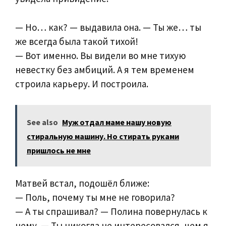
— Но… как? — выдавила она. — Ты же… ты
же всегда была такой тихой!
— Вот именно. Вы видели во мне тихую
невестку без амбиций. А я тем временем
строила карьеру. И построила.
See also
Муж отдал маме нашу новую
стиральную машину. Но стирать руками
пришлось не мне
Матвей встал, подошёл ближе:
— Поль, почему ты мне не говорила?
— А ты спрашивал? — Полина повернулась к
нему. — Ты никогда не интересовался, чем я