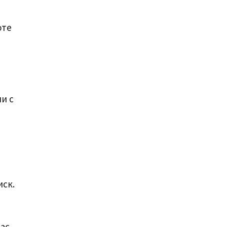
оте
и с
иск.
вас