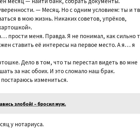
ен месяц — найти банк, собрать документы.
веренности. — Месяц. Но с одним условием: ты и т
аться в мою жизнь. Никаких советов, упрёков,
картошкой».
… прости меня. Правда. Я не понимал, как сильно 
лжен ставить её интересы на первое место. А я… я
ртошке. Дело в том, что ты перестал видеть во мне
ать за нас обоих. И это сломало наш брак.
а постараюсь измениться.
авись злобой! – бросил муж.
яц у нотариуса.