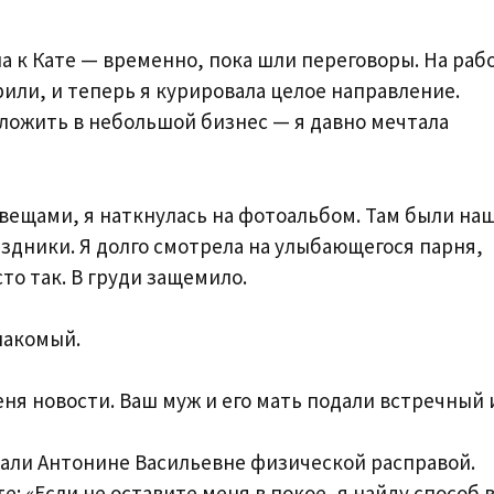
ла к Кате — временно, пока шли переговоры. На раб
или, и теперь я курировала целое направление.
ложить в небольшой бизнес — я давно мечтала
вещами, я наткнулась на фотоальбом. Там были наш
здники. Я долго смотрела на улыбающегося парня,
то так. В груди защемило.
накомый.
ня новости. Ваш муж и его мать подали встречный 
али Антонине Васильевне физической расправой.
: «Если не оставите меня в покое, я найду способ 