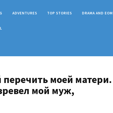
G
ADVENTURES
TOP STORIES
DRAMA AND EOM
L
й перечить моей матери.
взревел мой муж,