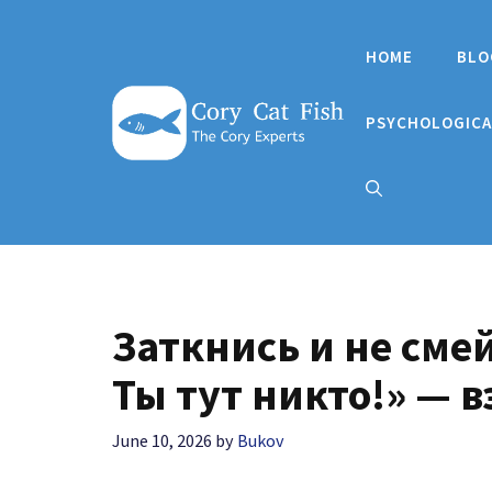
Skip
to
HOME
BLO
content
PSYCHOLOGICA
Заткнись и не сме
Ты тут никто!» — 
June 10, 2026
by
Bukov