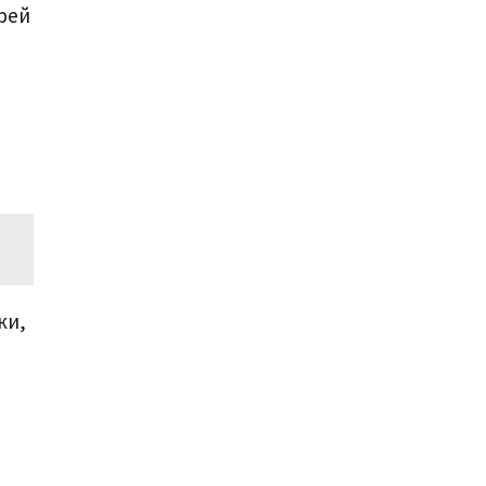
рей
ки,