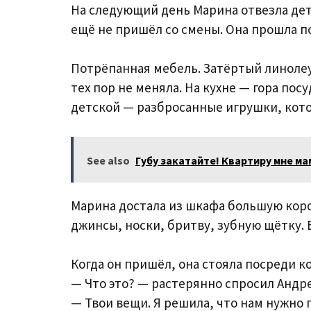
На следующий день Марина отвезла дет
ещё не пришёл со смены. Она прошла п
Потрёпанная мебель. Затёртый линолеум
тех пор не меняла. На кухне — гора пос
детской — разбросанные игрушки, кото
See also
Губу закатайте! Квартиру мне ма
Марина достала из шкафа большую коро
джинсы, носки, бритву, зубную щётку. В
Когда он пришёл, она стояла посреди ко
— Что это? — растерянно спросил Андр
— Твои вещи. Я решила, что нам нужно 