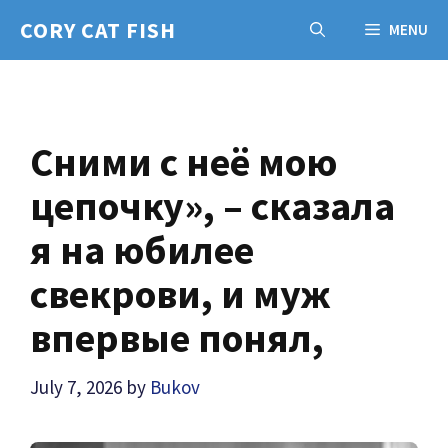
Skip
CORY CAT FISH
MENU
to
content
Сними с неё мою
цепочку», – сказала
я на юбилее
свекрови, и муж
впервые понял,
July 7, 2026
by
Bukov