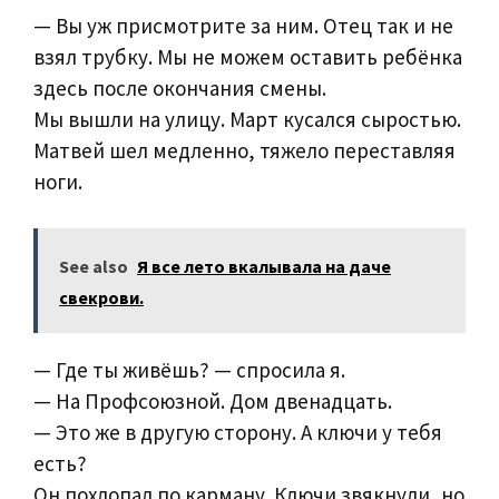
— Вы уж присмотрите за ним. Отец так и не
взял трубку. Мы не можем оставить ребёнка
здесь после окончания смены.
Мы вышли на улицу. Март кусался сыростью.
Матвей шел медленно, тяжело переставляя
ноги.
See also
Я все лето вкалывала на даче
свекрови.
— Где ты живёшь? — спросила я.
— На Профсоюзной. Дом двенадцать.
— Это же в другую сторону. А ключи у тебя
есть?
Он похлопал по карману. Ключи звякнули, но