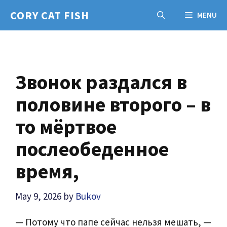
Skip
CORY CAT FISH
MENU
to
content
Звонок раздался в
половине второго – в
то мёртвое
послеобеденное
время,
May 9, 2026
by
Bukov
— Потому что папе сейчас нельзя мешать, —