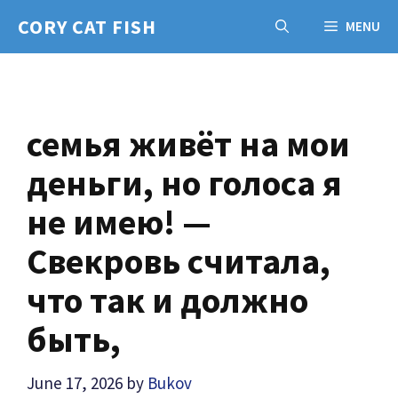
Skip
CORY CAT FISH
MENU
to
content
семья живёт на мои
деньги, но голоса я
не имею! —
Свекровь считала,
что так и должно
быть,
June 17, 2026
by
Bukov