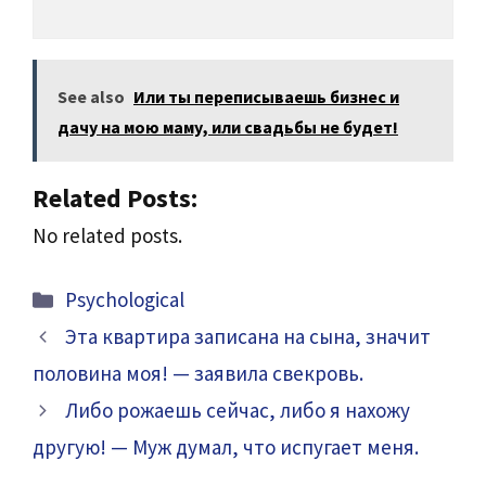
See also
Или ты переписываешь бизнес и
дачу на мою маму, или свадьбы не будет!
Related Posts:
No related posts.
Categories
Psychological
Эта квартира записана на сына, значит
половина моя! — заявила свекровь.
Либо рожаешь сейчас, либо я нахожу
другую! — Муж думал, что испугает меня.