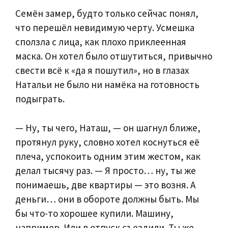
Семён замер, будто только сейчас понял,
что перешёл невидимую черту. Усмешка
сползла с лица, как плохо приклеенная
маска. Он хотел было отшутиться, привычно
свести всё к «да я пошутил», но в глазах
Натальи не было ни намёка на готовность
подыграть.
— Ну, ты чего, Наташ, — он шагнул ближе,
протянул руку, словно хотел коснуться её
плеча, успокоить одним этим жестом, как
делал тысячу раз. — Я просто… ну, ты же
понимаешь, две квартиры — это возня. А
деньги… они в обороте должны быть. Мы
бы что-то хорошее купили. Машину,
например. Или в отпуск съездили. Ты же