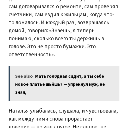
сам договаривался о ремонте, сам проверял
счётчики, сам ездил к жильцам, когда что-
то ломалось. И каждый раз, возвращаясь
домой, говорил: «Знаешь, я теперь
понимаю, сколько всего ты держишь в
голове. Это не просто бумажки. Это
ответственность».
See also
Мать гол0дная сидит, а ты себе
новое платье шьёшь? — упрекнул муж, не
зная,
Наталья улыбалась, слушала, и чувствовала,
как между ними снова прорастает
доверие — но уже другое. Не слепое, не