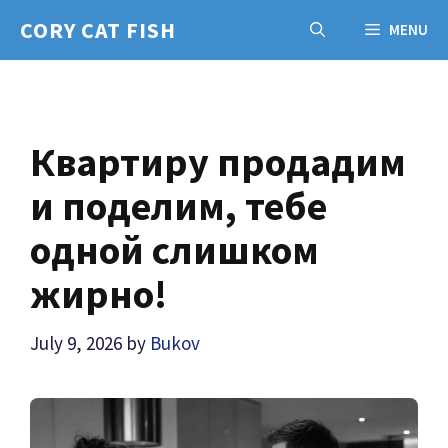
Skip
CORY CAT FISH
MENU
to
content
Квартиру продадим
и поделим, тебе
одной слишком
жирно!
July 9, 2026
by
Bukov