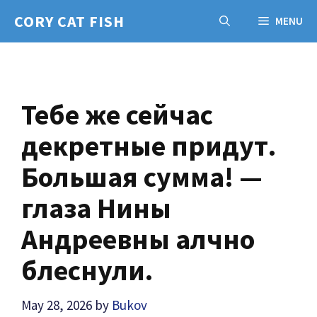
Skip
CORY CAT FISH
MENU
to
content
Тебе же сейчас
декретные придут.
Большая сумма! —
глаза Нины
Андреевны алчно
блеснули.
May 28, 2026
by
Bukov