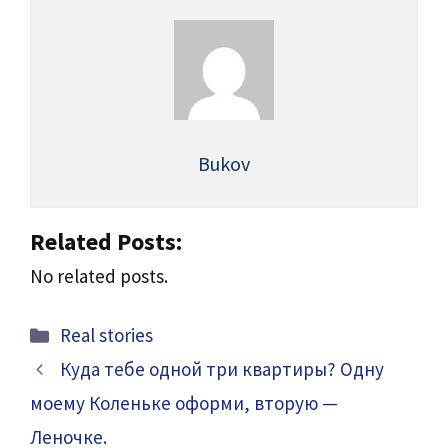
Bukov
Related Posts:
No related posts.
Categories
Real stories
Куда тебе одной три квартиры? Одну
моему Коленьке оформи, вторую —
Леночке.