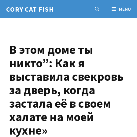
Skip
CORY CAT FISH
MENU
to
content
В этом доме ты
никто”: Как я
выставила свекровь
за дверь, когда
застала её в своем
халате на моей
кухне»