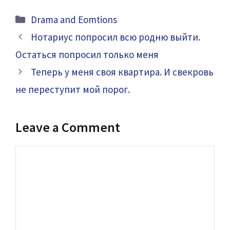
Categories
Drama and Eomtions
Нотариус попросил всю родню выйти.
Остаться попросил только меня
Теперь у меня своя квартира. И свекровь
не переступит мой порог.
Leave a Comment
Comment