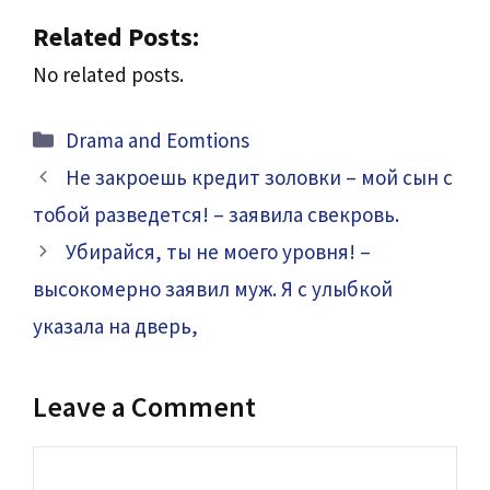
Related Posts:
No related posts.
Categories
Drama and Eomtions
Не закроешь кредит золовки – мой сын с
тобой разведется! – заявила свекровь.
Убирайся, ты не моего уровня! –
высокомерно заявил муж. Я с улыбкой
указала на дверь,
Leave a Comment
Comment