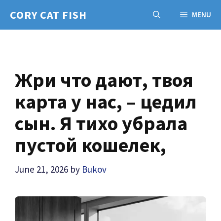
Skip
CORY CAT FISH
MENU
to
content
Жри что дают, твоя
карта у нас, – цедил
сын. Я тихо убрала
пустой кошелек,
June 21, 2026
by
Bukov