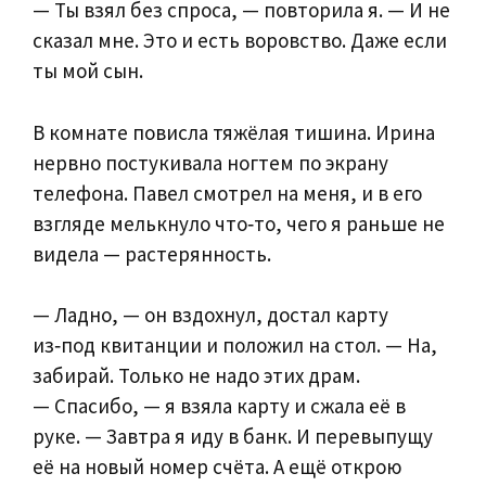
— Ты взял без спроса, — повторила я. — И не
сказал мне. Это и есть воровство. Даже если
ты мой сын.
В комнате повисла тяжёлая тишина. Ирина
нервно постукивала ногтем по экрану
телефона. Павел смотрел на меня, и в его
взгляде мелькнуло что‑то, чего я раньше не
видела — растерянность.
— Ладно, — он вздохнул, достал карту
из‑под квитанции и положил на стол. — На,
забирай. Только не надо этих драм.
— Спасибо, — я взяла карту и сжала её в
руке. — Завтра я иду в банк. И перевыпущу
её на новый номер счёта. А ещё открою