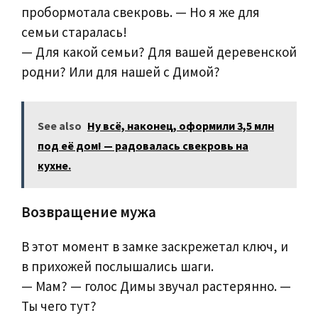
пробормотала свекровь. — Но я же для
семьи старалась!
— Для какой семьи? Для вашей деревенской
родни? Или для нашей с Димой?
See also
Ну всё, наконец, оформили 3,5 млн
под её дом! — радовалась свекровь на
кухне.
Возвращение мужа
В этот момент в замке заскрежетал ключ, и
в прихожей послышались шаги.
— Мам? — голос Димы звучал растерянно. —
Ты чего тут?