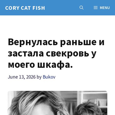
Skip
CORY CAT FISH
MENU
to
content
Вернулась раньше и
застала свекровь у
моего шкафа.
June 13, 2026
by
Bukov