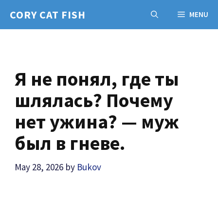
Skip
CORY CAT FISH
MENU
to
content
Я не понял, где ты
шлялась? Почему
нет ужина? — муж
был в гневе.
May 28, 2026
by
Bukov