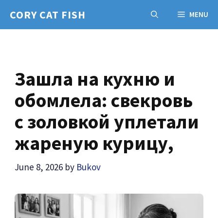
Skip
CORY CAT FISH
MENU
to
content
Зашла на кухню и
обомлела: свекровь
с золовкой уплетали
жареную курицу,
June 8, 2026
by
Bukov