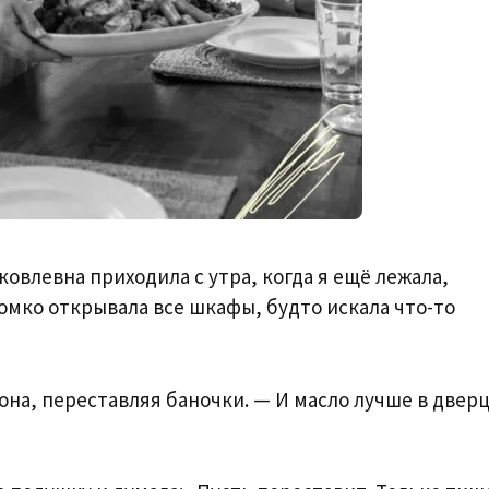
овлевна приходила с утра, когда я ещё лежала,
омко открывала все шкафы, будто искала что-то
она, переставляя баночки. — И масло лучше в дверц