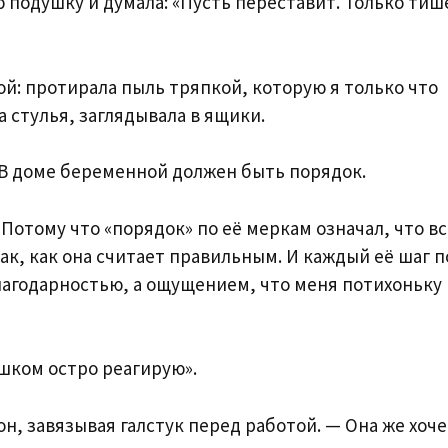
 подушку и думала: «Пусть переставит. Только тише
ой: протирала пыль тряпкой, которую я только что
а стулья, заглядывала в ящики.
— В доме беременной должен быть порядок.
. Потому что «порядок» по её меркам означал, что в
так, как она считает правильным. И каждый её шаг п
лагодарностью, а ощущением, что меня потихоньку
ишком остро реагирую».
н, завязывая галстук перед работой. — Она же хоче