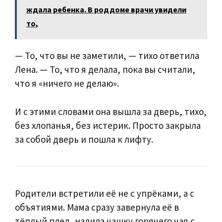
ждала ребенка. В роддоме врачи увидели
то,
— То, что вы не заметили, — тихо ответила
Лена. — То, что я делала, пока вы считали,
что я «ничего не делаю».
И с этими словами она вышла за дверь, тихо,
без хлопанья, без истерик. Просто закрыла
за собой дверь и пошла к лифту.
Родители встретили её не с упрёками, а с
объятиями. Мама сразу завернула её в
тёплый плед, налила чашку горячего чая с