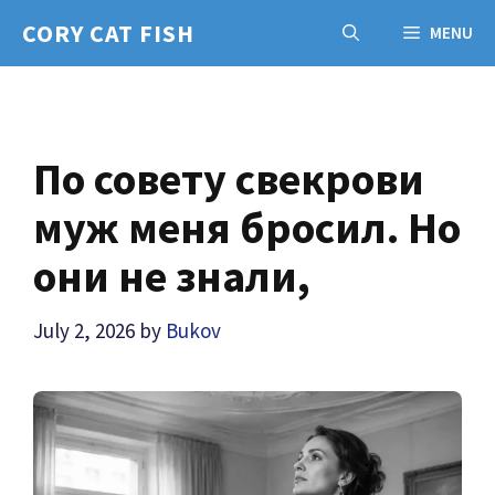
Skip
CORY CAT FISH
MENU
to
content
По совету свекрови
муж меня бросил. Но
они не знали,
July 2, 2026
by
Bukov