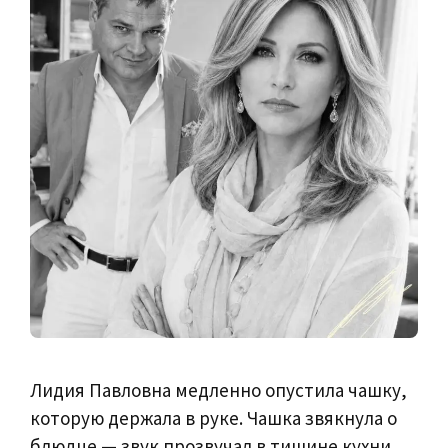
Лидия Павловна медленно опустила чашку,
которую держала в руке. Чашка звякнула о
блюдце — звук прозвучал в тишине кухни