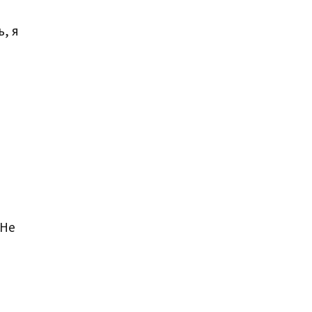
, я
 Не