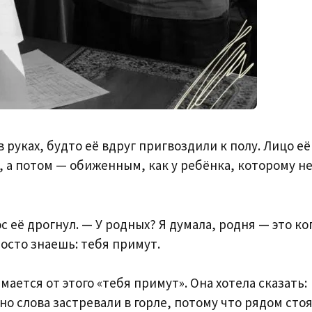
руках, будто её вдруг пригвоздили к полу. Лицо её
 а потом — обиженным, как у ребёнка, которому н
 её дрогнул. — У родных? Я думала, родня — это ко
росто знаешь: тебя примут.
мается от этого «тебя примут». Она хотела сказать:
но слова застревали в горле, потому что рядом сто