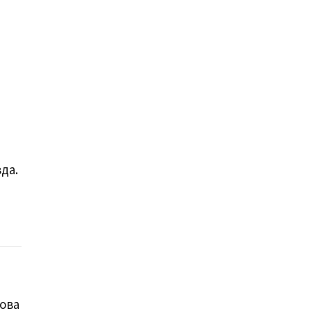
м
да.
нова