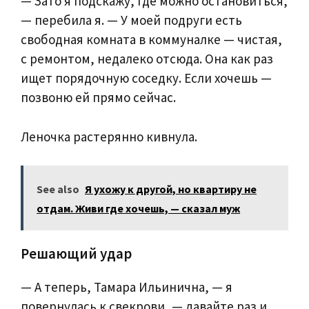
— Зато я подскажу, где можно остановиться,
— перебила я. — У моей подруги есть
свободная комната в коммуналке — чистая,
с ремонтом, недалеко отсюда. Она как раз
ищет порядочную соседку. Если хочешь —
позвоню ей прямо сейчас.
Леночка растерянно кивнула.
See also
Я ухожу к другой, но квартиру не
отдам. Живи где хочешь, — сказал муж
Решающий удар
— А теперь, Тамара Ильинична, — я
повернулась к свекрови, — давайте раз и