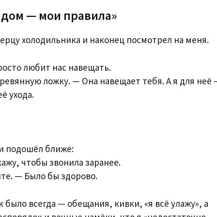
 дом — мои правила»
верцу холодильника и наконец посмотрел на меня.
просто любит нас навещать.
еревянную ложку. — Она навещает тебя. А я для неё 
её ухода.
 и подошёл ближе:
Скажу, чтобы звонила заранее.
ите. — Было бы здорово.
к было всегда — обещания, кивки, «я всё улажу», а
еспорядок и вечные намёки, что я «недостаточно