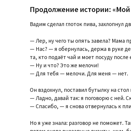
Продолжение истории: «Мой
Вадим сделал глоток пива, захлопнул д
— Лер, ну чего ты опять завела? Мама 
— Нас? — я обернулась, держа в руке д
та, кто подаёт чай и моет посуду после 
— Ну и что? Это же мелочи!
— Для тебя — мелочи. Для меня — нет.
Он вздохнул, поставил бутылку на стол
— Ладно, давай так: я поговорю с ней. 
— Спасибо, — я снова отвернулась к пл
Но я уже знала: разговор не поможет. Та
потом снова внезапные визиты, шум, б