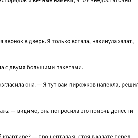
 звонок в дверь. Я только встала, накинула халат,
а с двумя большими пакетами.
згласила она. — Я тут вам пирожков напекла, реши
этажа — видимо, она попросила его помочь донести
й квартире? — прошептала я, стоя в халате перед