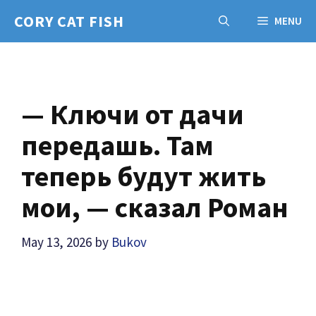
Skip
CORY CAT FISH
MENU
to
content
— Ключи от дачи
передашь. Там
теперь будут жить
мои, — сказал Роман
May 13, 2026
by
Bukov