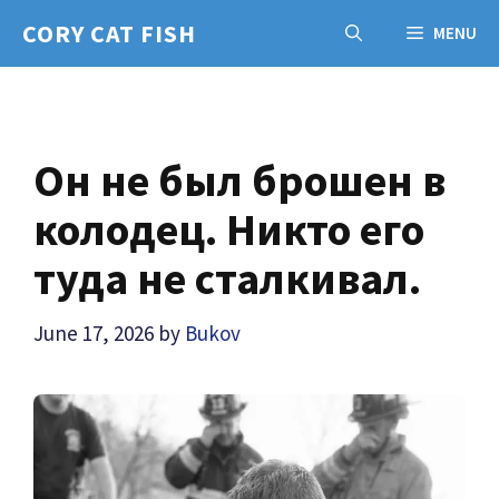
Skip
CORY CAT FISH
MENU
to
content
Он не был брошен в
колодец. Никто его
туда не сталкивал.
June 17, 2026
by
Bukov