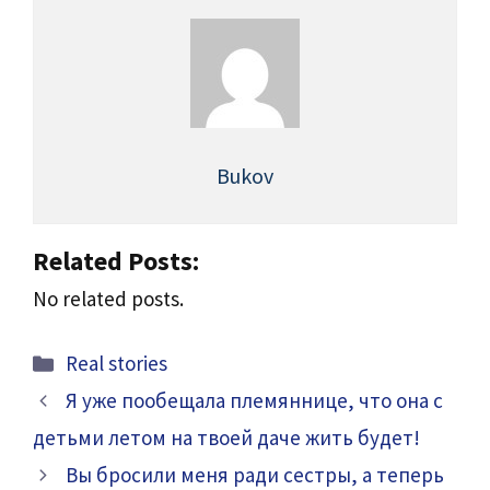
Bukov
Related Posts:
No related posts.
Categories
Real stories
Я уже пообещала племяннице, что она с
детьми летом на твоей даче жить будет!
Вы бросили меня ради сестры, а теперь