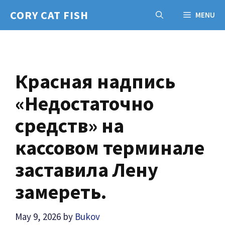
Skip
CORY CAT FISH
MENU
to
content
Красная надпись
«Недостаточно
средств» на
кассовом терминале
заставила Лену
замереть.
May 9, 2026
by
Bukov