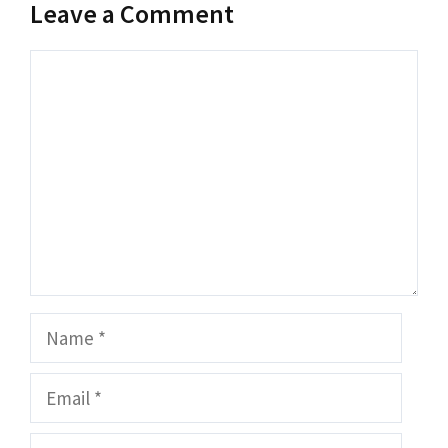
Leave a Comment
Comment
Name
Email
Website